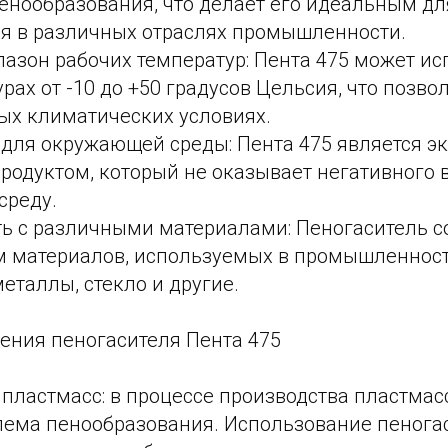
енообразования, что делает его идеальным дл
я в различных отраслях промышленности.
азон рабочих температур: Пента 475 может ис
рах от -10 до +50 градусов Цельсия, что позв
ных климатических условиях.
 для окружающей среды: Пента 475 является э
родуктом, который не оказывает негативного 
среду.
ь с различными материалами: Пенoгаситель с
 материалов, используемых в промышленност
еталлы, стекло и другие.
ения пенoгасителя Пента 475
 пластмасс: в процессе производства пластмас
лема пенообразования. Использование пенoга