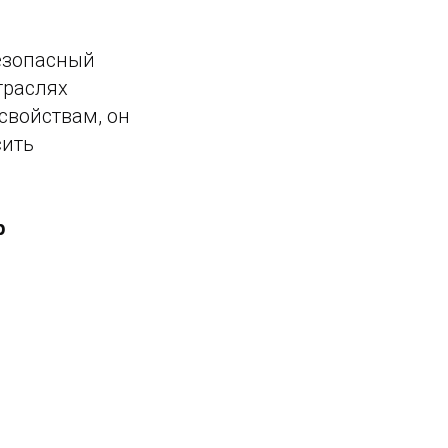
безопасный
траслях
свойствам, он
сить
р