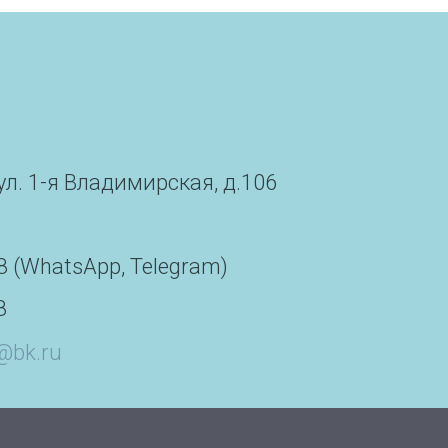
ул. 1-я Владимирская, д.106
98 (WhatsAp
p, Telegram
)
8
@bk.ru