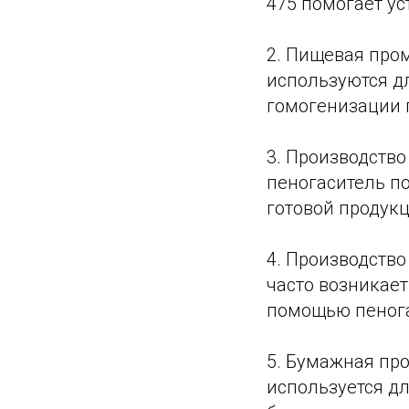
475 помогает ус
2. Пищевая про
используются д
гомогенизации 
3. Производство
пенoгаситель п
готовой продукц
4. Производств
часто возникае
помощью пенoга
5. Бумажная пр
используется д