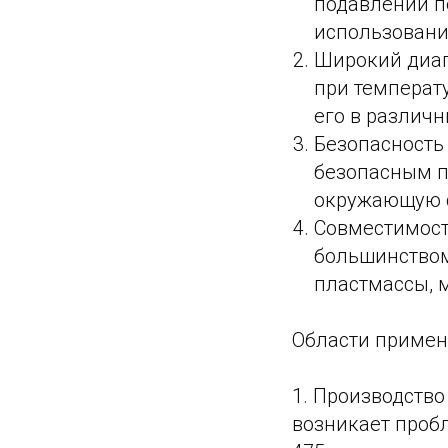
подавлении п
использовани
Широкий диап
при температу
его в различ
Безопасность
безопасным п
окружающую 
Совместимост
большинством
пластмассы, м
Области примен
1. Производство
возникает проб