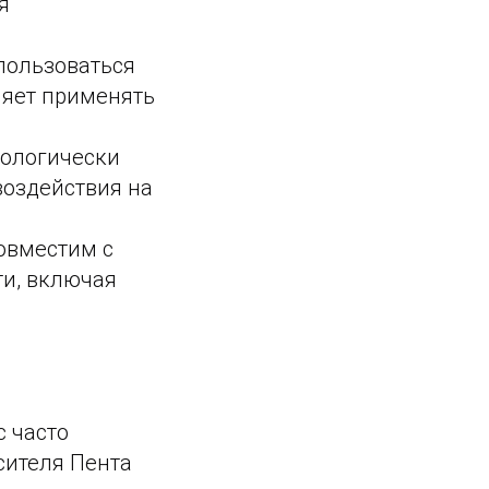
я
пользоваться
оляет применять
кологически
воздействия на
овместим с
и, включая
с часто
сителя Пента