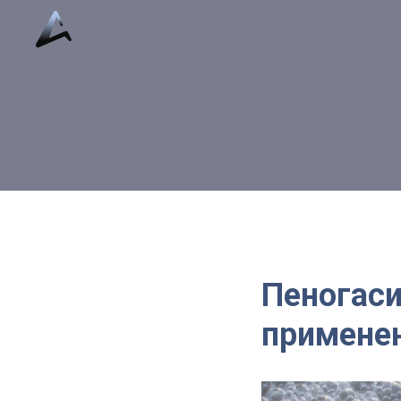
Пенoгаси
примене