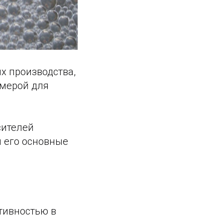
х производства,
 мерой для
сителей
м его основные
тивностью в