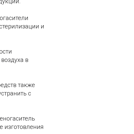
дукции.
oгасители
 стерилизации и
ости
 воздуха в
редств также
странить с
енoгаситель
се изготовления