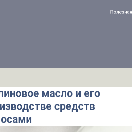
Полезна
линовое масло и его
оизводстве средств
лосами